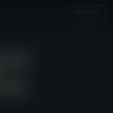
News
Events
Karriere
Über uns
KONTAKT
LER
URE