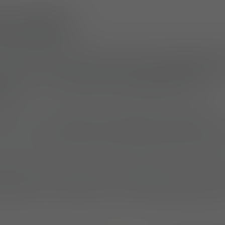
rces 2024
sesaison 2024 präsentierte Mehler Protection se
 ballistischen Personenschutz auf der
Future For
 Messe für
internationale Verteidigungs- und
werke
.
urde eine
Vielzahl von Produkten vorgestellt
, 
he Panels, Helme, Westen, Schilde und innovative 
zuheben sind die modularen MOBAST- und M.U.S.T
ähigen Schutz bieten, und die Riot Gear, die leic
bietet und für Agilität in hohen Belastungssitua