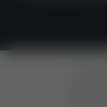
FULDA, DEUTSCH
Zum Ende der Mes
Produktreihe ball
Future Forces in