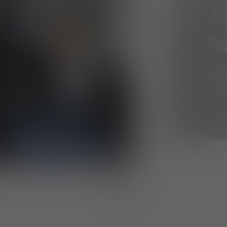
1
/
5