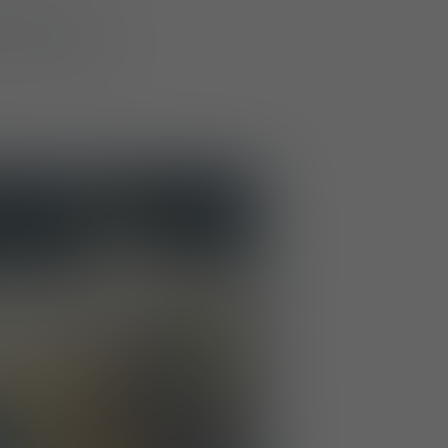
r-Maßnahmen,
n für Militär-