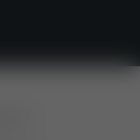
mfassende
o
und auf der