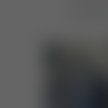
Die SEECAT legte
während auf der F
und Polizeieinsät