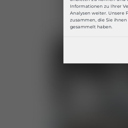
Protection, auf
un
Informationen zu Ihrer V
Terrorismusbek
Analysen weiter. Unsere 
zusammen, die Sie ihnen 
gesammelt haben.