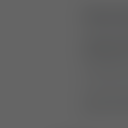
Future Fo
Zum Ende der Mes
Lösungen für den
traditionsreichen
Sicherheitsnetz
Am Messestand w
weiche ballistisc
Besonders hervor
einen anpassungsf
Ganzkörperschutz 
ist.