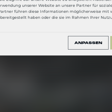
English
terschiedliche Sicherheitsbedürfnisse im Kontex
erwendung unserer Website an unsere Partner für sozia
ämpfung einzugehen
.
Partner führen diese Informationen möglicherweise mit 
bereitgestellt haben oder die sie im Rahmen Ihrer Nutz
CONFIRM
ANPASSEN