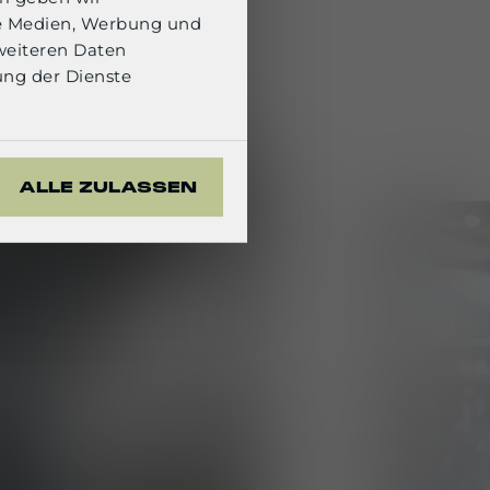
t der
le Medien, Werbung und
weiteren Daten
ung der Dienste
ALLE ZULASSEN