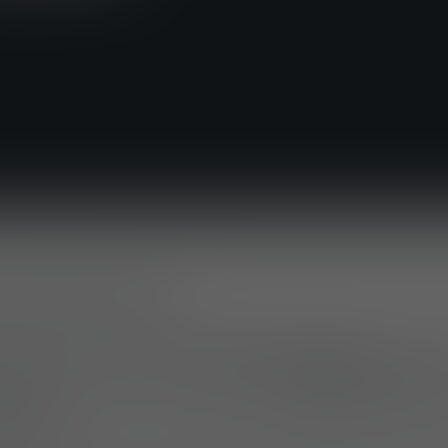
LAND (21.10.2024)
sesaison 2024 stellte
Mehler Protection
seine u
istischer Schutzlösungen auf der
SEECAT in Toky
 Prag
vor.