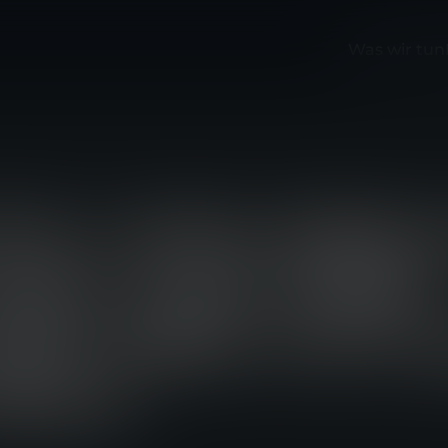
Was wir tun
TS VON MEH
ON AUF DER
ND DER FUT
024