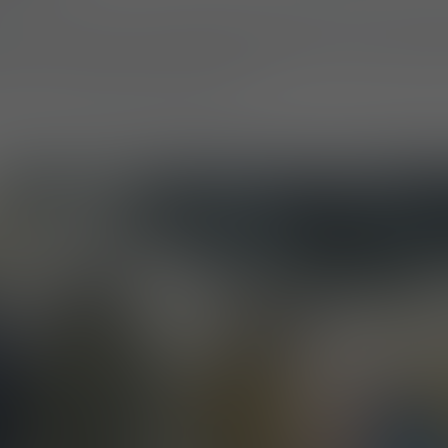
 den Fokus auf die Verbesserung der Anti-Terro
uture Forces innovative ballistische Schutzlösunge
ze im Vordergrund standen.