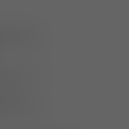
ine innovativen
ces
in Prag, einer
darunter harte und
Riot Gear.
.-Systeme, die
hten
tionen ausgelegt