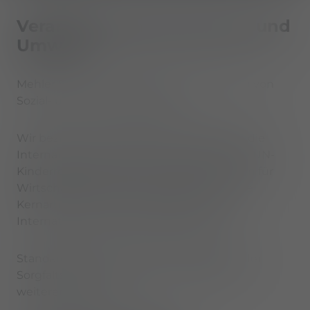
Verantwortung für Mensch und
Umwelt
Mehler Systems achtet auf die Einhaltung von
Sozial- und Umweltstandards.
Wir beziehen uns dafür insbesondere auf die
Internationale Menschenrechtscharta, die UN-
Kinderrechtskonvention, die UN-Prinzipien für
Wirtschaft und Menschenrechte sowie die
Kernarbeitsnormen und Leitsätze der
International Labour Organisation (ILO).
Standards und Prozesse zur Umsetzung der
Sorgfaltspflichten werden kontinuierlich
weiterentwickelt.