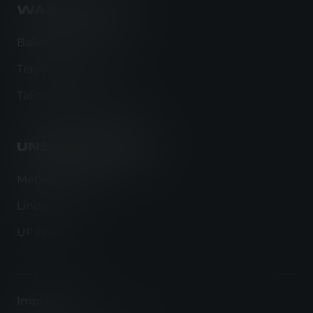
WAS WIR TUN
Ballistischer Schutz
Tragesysteme
Taktische Bekleidung
UNSERE MARKEN
Mehler Protection
Lindnerhof
UF PRO
Impressum