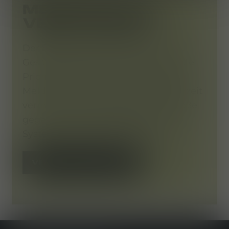
MELDUNG VON
VERSTÖSSEN
Der Schutz unserer Mitarbeiter und
Geschäftspartner hat für uns höchste
Priorität. Wir bieten ein anonymes
Meldesystem an, über das Sie jederzeit
vermutete oder festgestellte Verstöße
gegen die Vorgaben der Mehler
Systems Gruppe melden können.
VERSTOSS ANMELDEN