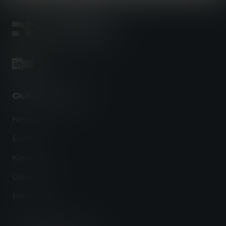
footer-linkedin
footer-youtube
QUICK LINKS
News
Events
Karriere
Über uns
Media kit