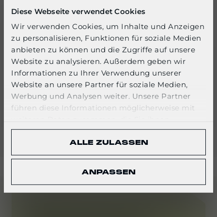
Diese Webseite verwendet Cookies
Wir verwenden Cookies, um Inhalte und Anzeigen
Dokumente
zu personalisieren, Funktionen für soziale Medien
SELECT YOUR LANGUAGE
anbieten zu können und die Zugriffe auf unsere
Website zu analysieren. Außerdem geben wir
English
Informationen zu Ihrer Verwendung unserer
Code-of-Conduct-fuer-
Website an unsere Partner für soziale Medien,
Geschaeftspartner_DE.pdf
Werbung und Analysen weiter. Unsere Partner
CONFIRM
führen diese Informationen möglicherweise mit
Herunterladen
weiteren Daten zusammen, die Sie ihnen
bereitgestellt haben oder die sie im Rahmen Ihrer
ALLE ZULASSEN
Nutzung der Dienste gesammelt haben.
ANPASSEN