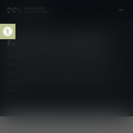
Open toolbar
NACHHALTIGKEIT
Mehler Systems verpflichtet sich zur
Einhaltung internationaler Menschen- und
Umweltrechtsstandards und entwickelt
kontinuierlich seine Sorgfaltsprozesse
weiter.