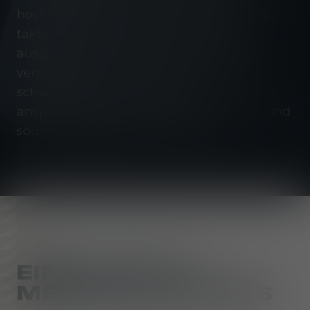
hochmodernen Schutztechnologien und
taktischen Ausrüstungen sind darauf
ausgelegt, Einsatzkräften den Vorteil zu
verschaffen, den sie benötigen, um in
schwierigen Situationen und
anspruchsvollen Umgebungen präziser und
souveräner agieren zu können.
EINBLICKE IN
MEHLER SYSTEMS