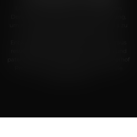
Lindnerhof kombiniert fortschrittliches
Denken mit praktischer Einsatzerfahrung,
um erstklassige Tragesysteme für Profis zu
entwickeln. Dank zweier interner
Entwicklungsabteilungen und den daraus
resultierenden innovativen Lösungen und
patentierten Komponenten, sind Lindnerhof
Produkte die bevorzugte Wahl für viele
Spezialeinheiten.