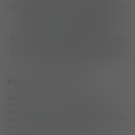
Deutschland zu gehören. Diese
Auszeichnung würdigt die
Leistung unseres gesamten
Teams sowie unseren
Anspruch, Marktentwicklungen
als First Mover bereits Jahre im
Voraus zu antizipieren“, sagt Dr.
Mario Amschlinger.
Tradition der Innovation
Seit mehr als 25 Jahren zeichnet das TOP 100
Siegel Unternehmen mit herausragender
Innovationskraft, langfristiger Profitabilität und
zukunftsorientierten Geschäftspraktiken aus. Die
Gewinner dieser angesehenen Auszeichnung
werden in einem strengen, wissenschaftlich