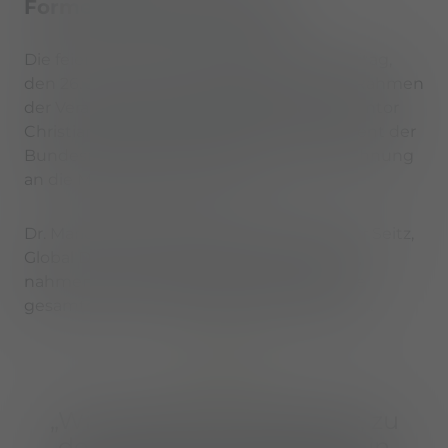
Formelle Preisverleihung
Die feierliche Preisverleihung fand am Freitag,
den 26. Juni 2026, in Heidelberg statt. Im Rahmen
der Veranstaltung überreichte TOP 100 Mentor
Christian Wulff, ehemaliger Bundespräsident der
Bundesrepublik Deutschland, die Auszeichnung
an die Mehler Systems Group.
Dr. Mario Amschlinger, CEO, und Alexander Seitz,
Global Director Technologies & Innovation,
nahmen die Ehrung stellvertretend für die
gesamte Unternehmensgruppe entgegen.
„Wir sind sehr stolz darauf, zu
den TOP 100 Innovatoren in