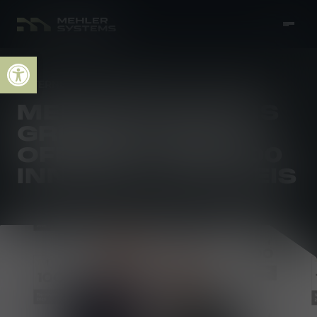
Open toolbar
UNTERNEHMENSNACHRICHTEN
3 JUL 2026
MEHLER SYSTEMS
GRUPPE ERHÄLT
OFFIZIELL TOP 100
INNOVATIONSPREIS