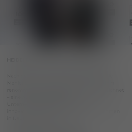
HEIDELBERG, DEUTSCHLAND (26.6.2026)
Nach der Auswahl Anfang Februar wurde die
Mehler Systems Gruppe nun offiziell mit dem
renommierten TOP 100 Preis 2026 ausgezeichnet
– eine Auszeichnung, die die
Unternehmensgruppe offiziell zu den
innovativsten mittelständischen Unternehmen
in Deutschland zählt.