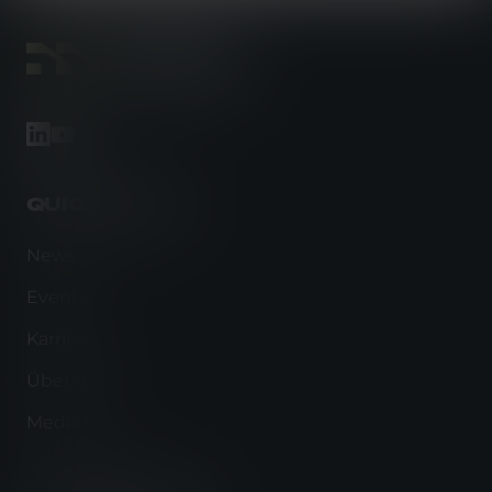
footer-linkedin
footer-youtube
QUICK LINKS
News
Events
Karriere
Über uns
Media kit