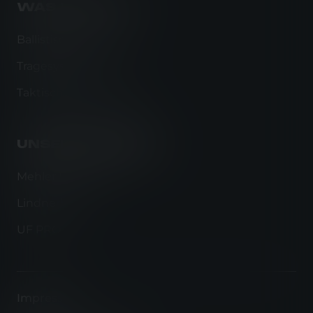
WAS WIR TUN
Ballistischer Schutz
Tragesysteme
Taktische Bekleidung
UNSERE MARKEN
Mehler Protection
Lindnerhof
UF PRO
Impressum