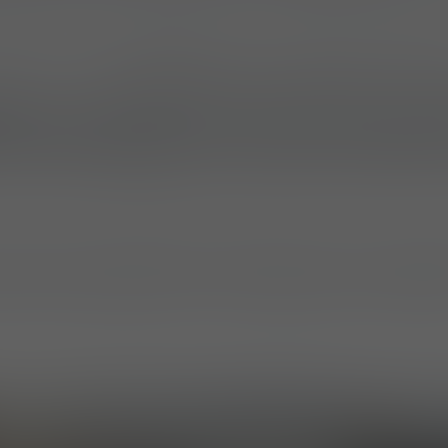
ptabilité et la configuration en fonction des missio
prenait des
configurations pour opérations aérop
pel
intégrant le système Shikari associé à une cei
s de portage basées sur ceinture, des solutions
urds, des landing packs ainsi que des systèmes 
a fois des configurations complètes et des compos
ontré comment les systèmes peuvent être adapté
nnelles spécifiques et aux préférences des utilisa