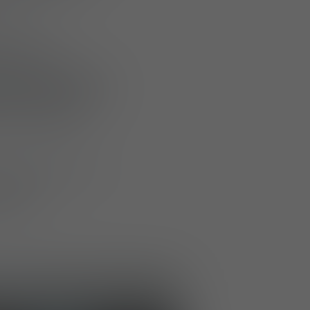
ns.
ortées et
nture Quick Drop,
 pour le transport
de rétention
ants individuels,
s à des
teurs.