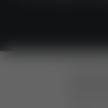
LENGGRIES, ALL
UF PRO et Lindn
leur participation
Floride.