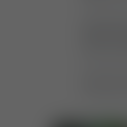
climats et profils
Les visiteurs ont
tels que la Strike
solutions tout-te
Combat Pants. D
également exposé
Jacket and Pants 
Plusieurs système
permettant aux vi
leurs performance
Striker Field Shir