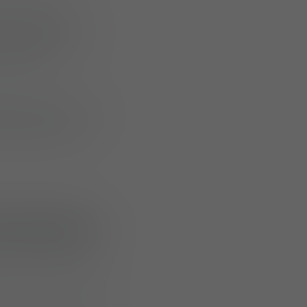
ationale des
 des partenaires
exigences
rhof sont revenus
e présentation
onnements
s pour différents