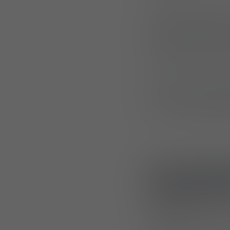
L’un des princip
forces spéciales, 
industriels et des
opérationnelles a
Après une partici
à la SOF Week 2026
situé au West Me
Des systè
opérationn
UF PRO
a présent