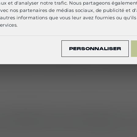
English
aux et d'analyser notre trafic. Nous partageons égalemen
e avec nos partenaires de médias sociaux, de publicité et d
autres informations que vous leur avez fournies ou qu'ils 
CONFIRM
ervices.
PERSONNALISER
 modulaires de portage par 
senté une gamme de solutions modulaires de por