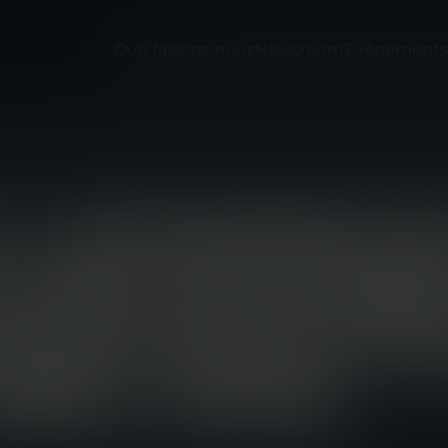
Que faisons-nous
Newsroom
Evénements
T LINDNERH
 BILAN POSI
PARTICIPATI
EEK 2026