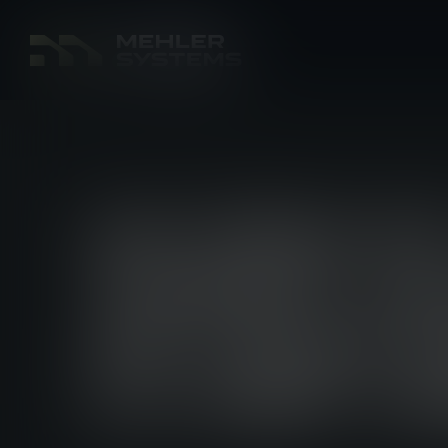
UF PRO E
TIRENT UN
DE LEUR 
LA SOF W