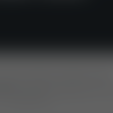
EMAGNE ET KOMENDA, SLOVÉNIE (29 mai 2026)
erhof
, deux marques de Mehler Systems, ont conc
 à la
SOF Week 2026
, qui s’est tenue du 19 au 21 