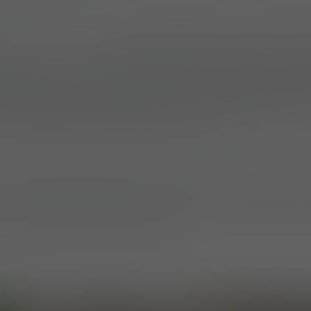
 de mission.
 pu découvrir des
systèmes destinés aux environ
r TT Combat Shirt et le Striker TT Combat Pants, ai
rrain
comme le P-40 Gen.3 All-Terrain Pants et le S
es
systèmes de protection contre la pluie et le fr
s, notamment la Monsoon XT Gen.2 Jacket, la Del
et l’AcE Gen.2 Winter Combat Shirt.
s étaient disponibles pour des essais et des évalu
siteurs d’apprécier directement leur coupe, leur f
s matérielles. Certains produits en pré-lancement,
t, ont également été présentés.