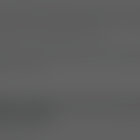
aux rendez-vous annuels de la communauté intern
la SOF Week a réuni des professionnels militaires,
 fournisseurs de solutions afin d’échanger sur les 
ctuelles et les capacités de demain.
pation réussie l’année dernière, UF PRO et Lindne
 et ont accueilli les visiteurs dans leur espace d
zzanine Lounge.
mes conçus pour des envir
els variés
é une sélection de vêtements tactiques développé