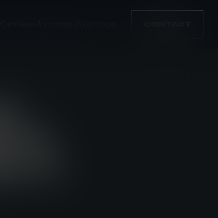
Carrières
À propos du groupe
CONTACT
OF
TIF
ON À