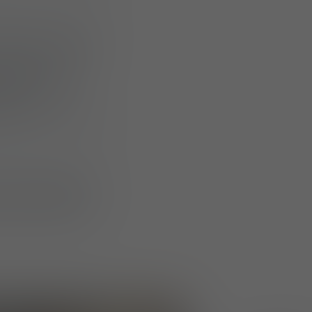
nements chauds
,
nsi que des
triker X Gen.2
oid
étaient
ta OL 4.0 Winter
ations pratiques,
onctionnalité et
 dont la future