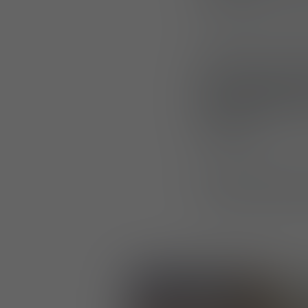
l’accent sur l’ada
L’exposition com
descentes en rap
des configuration
d’équipements lo
d’armes.
En présentant à l
Lindnerhof a dém
exigences opératio