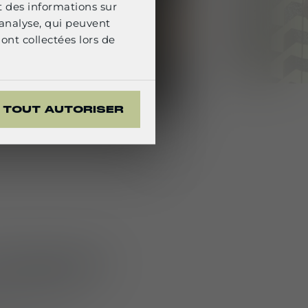
t des informations sur
'analyse, qui peuvent
ont collectées lors de
TOUT AUTORISER
1
/
3
Lindnerhof
tage mettant