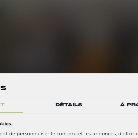
NT
DÉTAILS
À PR
ELECT YOUR LANGUAGE
okies.
nt de personnaliser le contenu et les annonces, d'offrir 