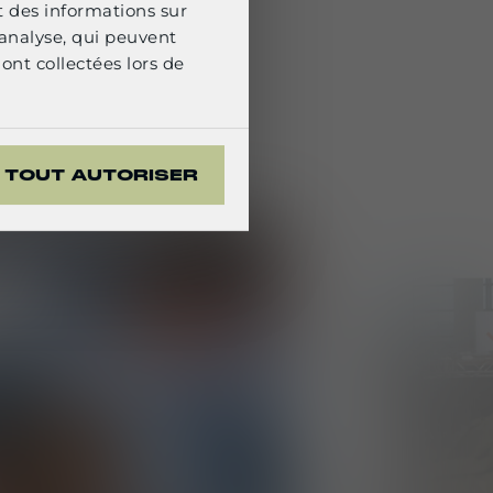
t des informations sur
 éprouvée de
'analyse, qui peuvent
.S.T., des casques
ont collectées lors de
 de blindage
opéennes.
TOUT AUTORISER