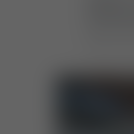
UF PRO dans le hal
innovations lanc
ainsi son approch
plateforme, de tr
Regardez la vidéo