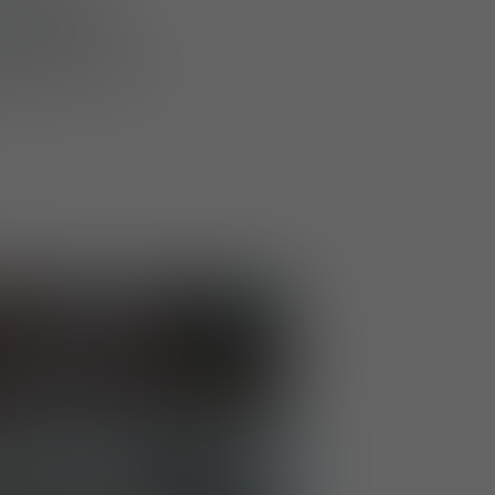
présenté les
uvées
, renforçant
de protection de