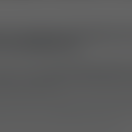
e aux menaces émergentes da
n des plateformes
enace croissante que représentent les petits sys
otection a présenté
SCILT, un système anti-UAS à 
aliser les drones FPV, les drones kamikazes et l
 et très courte portée
. SCILT peut être comma
lectro-optique, radar ou capteur de reconnaissan
anière autonome, permettant un déploiement flex
os de mission. L’utilisation de types de munitions 
ntes à risque réduit, à fragmentation et perforant
me à la fois aux drones isolés et aux essaims.