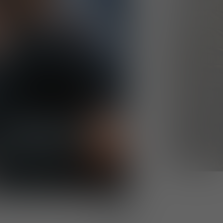
1
/
10