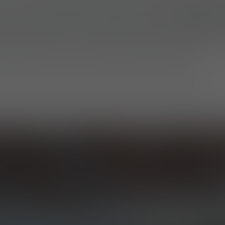
l 7A, stand 333. Pendant trois jours, l
e groupe a 
ées récemment aux côtés de ses solutions épro
e intégrée en matière de protection individuelle, 
ansport modulaire et d’habillement tactique.
 pour découvrir les temps forts de l’événement.