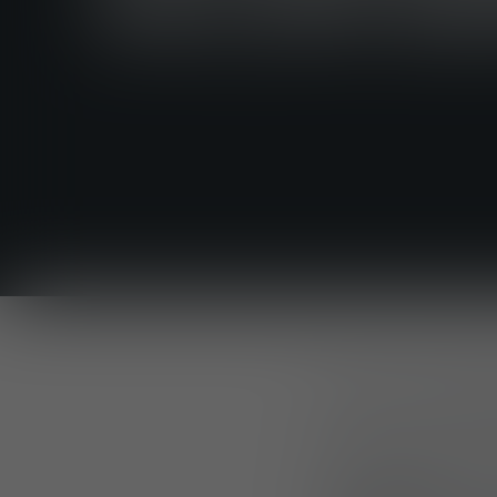
SALON EN
FULDA, ALLEMAG
Du 23 au 25 févri
Nuremberg
, réu