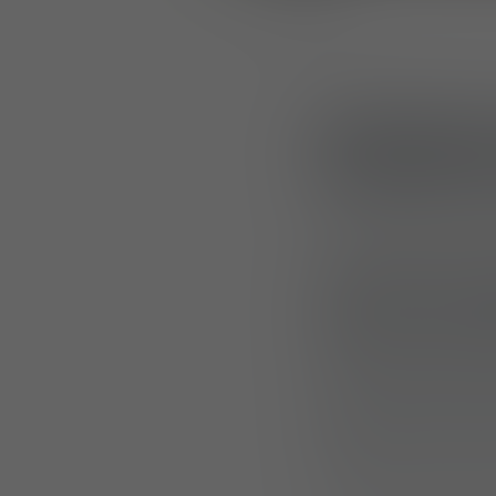
Faire fac
protectio
En réponse à la m
pilote, Mehler Pr
conçu pour neutr
rôdeuses à courte
avec un support é
fonctionner de m
différents scénari
compris des varia
d’adapter le systè