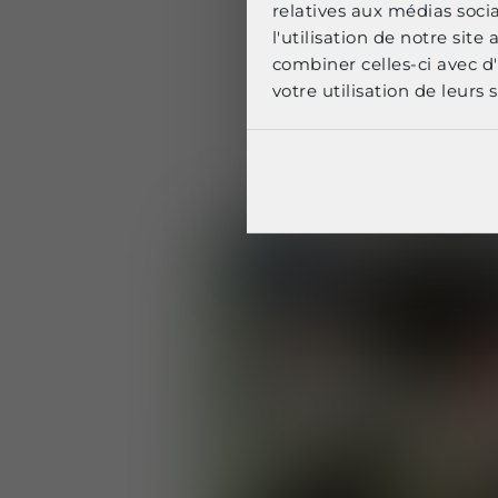
relatives aux médias soci
En plus de ces no
l'utilisation de notre sit
produits de prote
combiner celles-ci avec d'
votre utilisation de leurs s
balistiques ultra-
militaire moderne