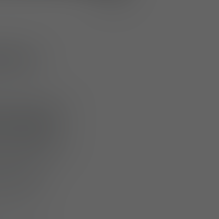
ns la
tèmes aériens sans
courte portée
es munitions
ndé manuellement
ce d’images, ou
ible dans
standard, y
es, permet