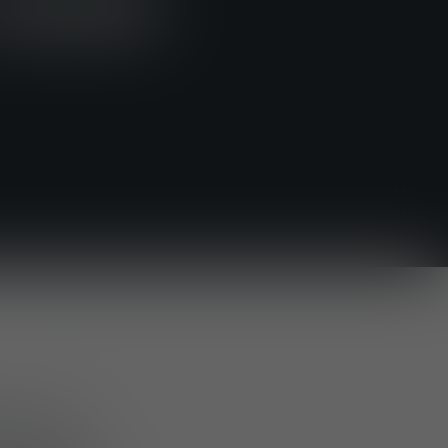
2026
rce Tac à
dnerhof et