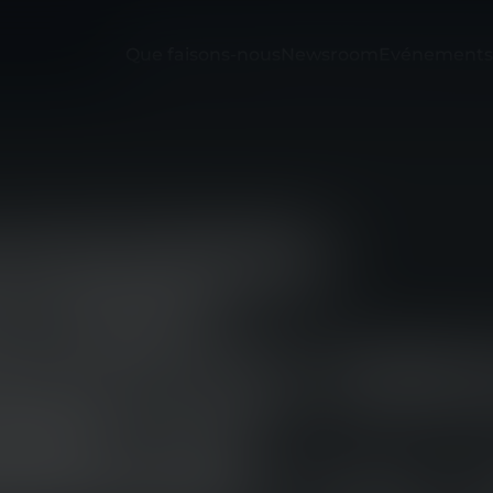
Que faisons-nous
Newsroom
Evénements
SYSTEMS
E SON
ILLE DE GR
NÉ AU