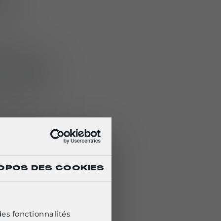
que
ent de
s menaces de
 niveau de
mega Jaw comble
 de casques
ne.
ger Omega Core
a
nt à réduire le
s avancées. Conçu
OPOS DES COOKIES
modernes, le
à la fiabilité
des fonctionnalités