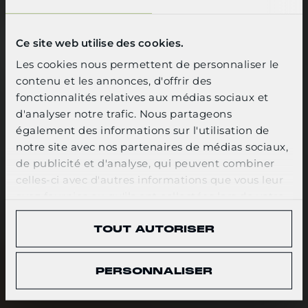
QUAND LA
PRÉCISION EST
Ce site web utilise des cookies.
PRIMORDIALE
Les cookies nous permettent de personnaliser le
contenu et les annonces, d'offrir des
SELECT YOUR LANGUAGE
fonctionnalités relatives aux médias sociaux et
Solutions innovantes, polyvalentes et fiables
d'analyser notre trafic. Nous partageons
de protection balistique et d’équipement
English
également des informations sur l'utilisation de
tactique, conçues pour soutenir les
notre site avec nos partenaires de médias sociaux,
spécialistes de la sécurité, des forces de
de publicité et d'analyse, qui peuvent combiner
CONFIRM
l’ordre et des forces armées à chaque
celles-ci avec d'autres informations que vous leur
instant.
avez fournies ou qu'ils ont collectées lors de votre
utilisation de leurs services.
TOUT AUTORISER
PERSONNALISER