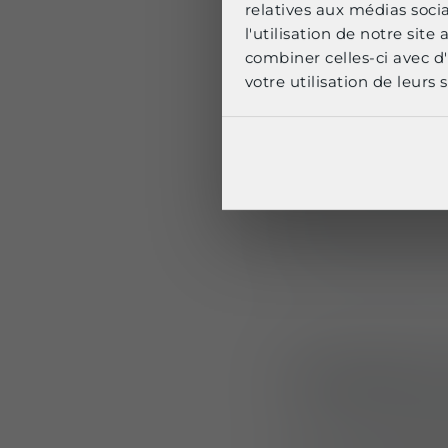
relatives aux médias soci
Visibilité
l'utilisation de notre sit
de sécuri
combiner celles-ci avec d'
votre utilisation de leurs s
L’un des principa
lettres jaune citro
clairement les ag
D’autres éléments 
encore la sécurité
Protectio
Outre une visibili