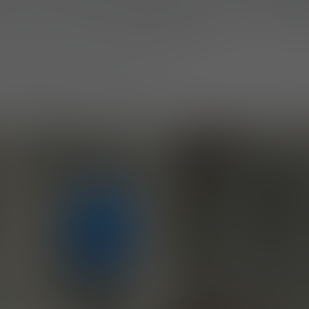
orcés au moyen de plaques balistiques et équip
 une couverture supplémentaire.
odulaire permet de les adapter aux besoins opér
s équipements tactiques.