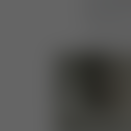
peuvent être
renf
pour les bras
pour
Leur conception m
attachant d’autre