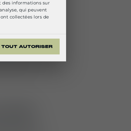
t des informations sur
sentiment
'analyse, qui peuvent
ont collectées lors de
visibilité
. Des
’identifier
TOUT AUTORISER
our renforcer
uotidien
adaptabilité
. Ils