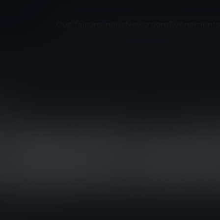
Que faisons-nous
Newsroom
Evénements
025
TECTION VA F
S OPÉRATIONNE
UNICIPALE DE 