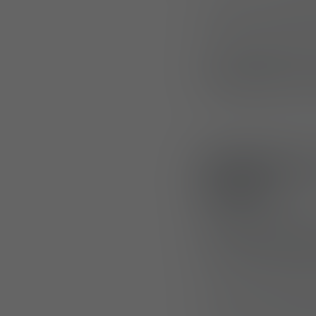
FULDA, ALLEMAGN
Mehler Protection
individuelles et
opérationnels nou
Équipemen
police
Au cours des qua
packs de protect
Les nouveaux gile
Zurich une protecti