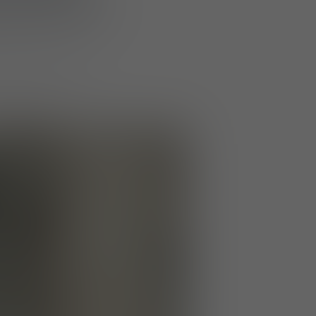
és de protections
ationnels en y