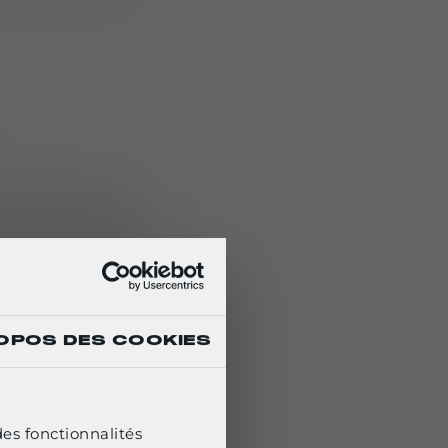
e Mehler Systems.
 par Lindnerhof
, le
ques au sein du
ement
OPOS DES COOKIES
des fonctionnalités