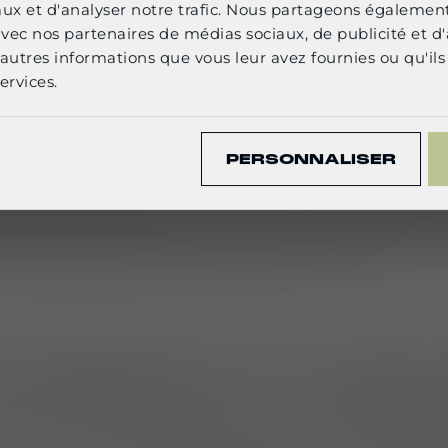
English
aux et d'analyser notre trafic. Nous partageons égalemen
 accrue et renforcement du 
e avec nos partenaires de médias sociaux, de publicité et d
té publique
autres informations que vous leur avez fournies ou qu'ils 
CONFIRM
ervices.
ux atouts des nouveaux gilets est leur
plus grande 
n sur la poitrine, le dos et les épaules permettent d
PERSONNALISER
ents et agentes.
de visibilité peuvent être ajoutés si nécessaire p
 du personnel et la confiance du public.
n adaptable pour un usage q
té accrue, les gilets offrent également une
grande 