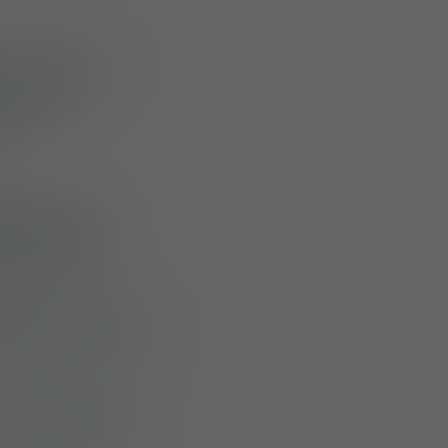
ons balistiques
des gilets
h
.
ons de
0 gilets avec des
ce municipale de
 nécessaire pour