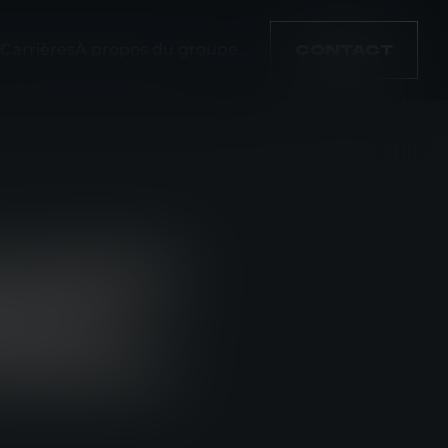
Carrières
À propos du groupe
CONTACT
OURNIR
LS À
ZURICH