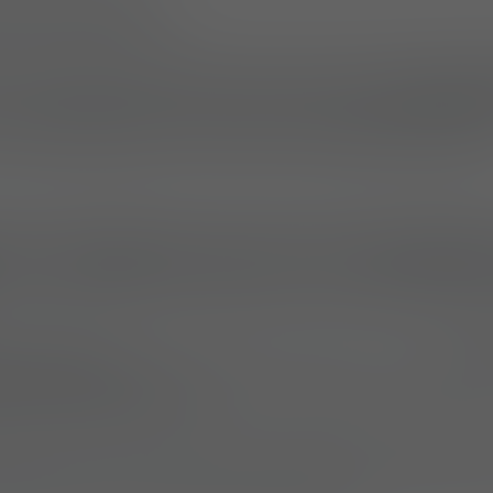
E (17.06.2025)
, fournisseur leader dans le domaine des protecti
 sous-marque du groupe Mehler Systems,
va livrer 
velle génération à la police municipale de Zuric
t moderne pour les opérati
tre années
à venir, Mehler Protection va livrer
180
ion souple intégrés
(soft armour packs, ou SAP).
ts sont conçus pour offrir au personnel de la poli
on fiable, une meilleure visibilité et la flexibilité