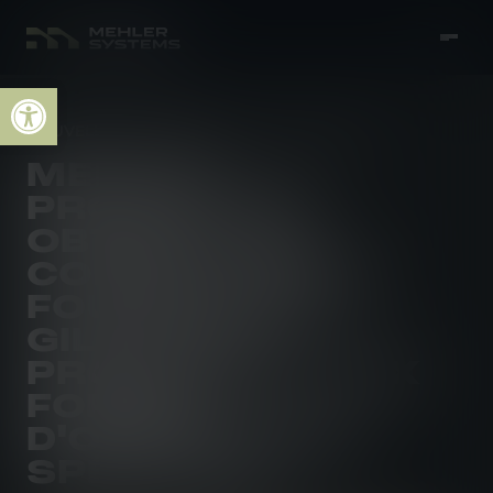
Open toolbar
NOUVELLES DE LA SOCIÉTÉ
27 MAR 2025
MEHLER
PROTECTION
OBTIENT UN
CONTRAT POUR
FOURNIR DES
GILETS DE
PROTECTION AUX
FORCES
D'OPÉRATIONS
SPÉCIALES