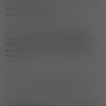
Mehler Systems, a remporté un
contrat de suivi
auprès de Bundeswehr
Bekleidungsmanagement GmbH
.
Dans le cadre d’un accord existant, Mehler
Protection
fournira aux forces spéciales de
l’armée allemande, y compris le Kommando
Spezialkräfte (KSK)
, le
système de gilet de
protection modulaire ” Schutzweste SpezKr
modular “
ainsi que les pièces de rechange
nécessaires.
” En tant que leader en matière d’innovation et
de qualité, nous sommes particulièrement fiers
de fournir aux forces spéciales de l’armée
allemande un système de gilet de protection
précisément adapté à leurs besoins opérationnels
“, a déclaré Mario Amschlinger, CEO du groupe