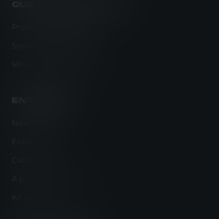
QUE FAISONS-NOUS
Protection balistique
Systèmes de portage
Vêtements tactiques
ENTREPISE
Newsroom
Evénements
Carrières
A propos du groupe
Kit média