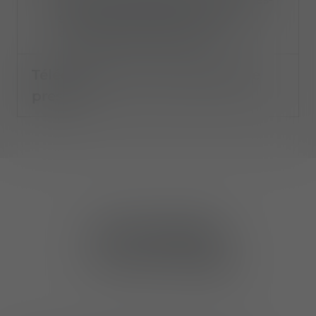
gilets-de-protection-aux-forces-
doperations-speciales.docx
Télécharger le communiqué de
presse
PARTAGER: