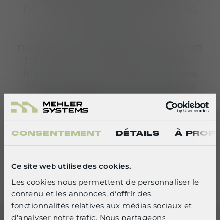
notre expertise industrielle et
une chaîne
d'approvisionnement fiable,
nous nous engageons à être un
partenaire de confiance pour
les forces armées allemandes
et à répondre à leurs besoins
dans les délais impartis. Notre
équipe dévouée à Fulda
travaille sans relâche pour
CONSENTEMENT
DÉTAILS
À PROP
atteindre cet objectif. "
Ce site web utilise des cookies.
Pour plus d’informations sur Mehler Protection,
visitez le site :
mehler-protection.com
Les cookies nous permettent de personnaliser le
contenu et les annonces, d'offrir des
SELECT YOUR LANGUAGE
fonctionnalités relatives aux médias sociaux et
d'analyser notre trafic. Nous partageons