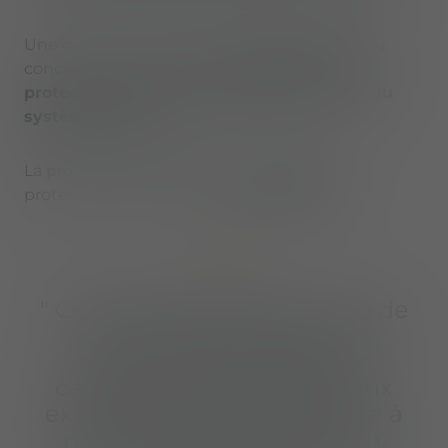
Une caractéristique distinctive notable est sa
conception, qui offre des
performances de
protection et un poids identiques à ceux du
système existant
.
La production des systèmes de gilets de
protection aura lieu sur le
site de Fulda
.
" Ce gilet de protection, issu de
notre famille de produits
M.U.S.T., démontre notre
capacité à nous adapter aux
exigences des clients. Grâce à
nos capacités d'innovation,