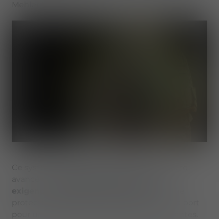
Mehler Systems.
Ce système de gilet de protection modulaire
avancé est
spécifiquement adapté aux
exigences des forces spéciales
, offrant une
protection optimale et un grand confort de port
pour une large gamme de missions exigeantes.